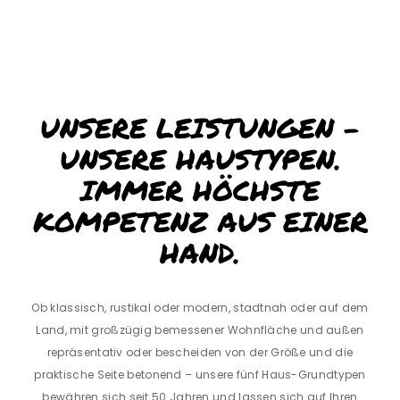
UNSERE LEISTUNGEN –
UNSERE HAUSTYPEN.
IMMER HÖCHSTE
KOMPETENZ AUS EINER
HAND.
Ob klassisch, rustikal oder modern, stadtnah oder auf dem
Land, mit großzügig bemessener Wohnfläche und außen
repräsentativ oder bescheiden von der Größe und die
praktische Seite betonend – unsere fünf Haus-Grundtypen
bewähren sich seit 50 Jahren und lassen sich auf Ihren